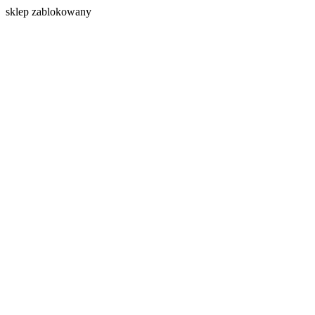
s
klep zablokowany